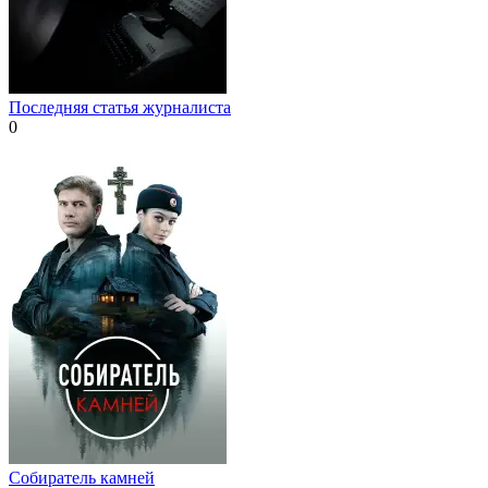
Последняя статья журналиста
0
Собиратель камней