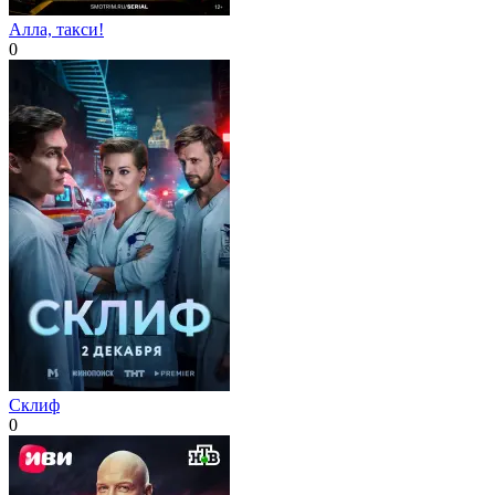
Алла, такси!
0
Склиф
0