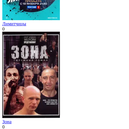
Лимитчицы
0
Зона
0