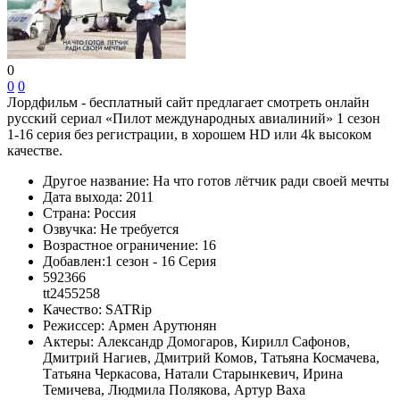
0
0
0
Лордфильм - бесплатный сайт предлагает смотреть онлайн
русский сериал «Пилот международных авиалиний» 1 сезон
1-16 серия без регистрации, в хорошем HD или 4k высоком
качестве.
Другое название:
На что готов лётчик ради своей мечты
Дата выхода:
2011
Страна:
Россия
Озвучка:
Не требуется
Возрастное ограничение:
16
Добавлен:
1 сезон - 16 Серия
592366
tt2455258
Качество:
SATRip
Режиссер:
Армен Арутюнян
Актеры:
Александр Домогаров, Кирилл Сафонов,
Дмитрий Нагиев, Дмитрий Комов, Татьяна Космачева,
Татьяна Черкасова, Натали Старынкевич, Ирина
Темичева, Людмила Полякова, Артур Ваха