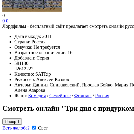
0
0
0
Лордфильм - бесплатный сайт предлагает смотреть онлайн русс
Дата выхода:
2011
Страна:
Россия
Озвучка:
Не требуется
Возрастное ограничение:
16
Добавлен:
Серия
581130
tt2612222
Качество:
SATRip
Режиссер:
Алексей Козлов
Актеры:
Даниил Спиваковский, Ярослав Бойко, Мария П
Алёна Азарова
Жанр:
Комедия
/
Семейные
/
Фильмы
/
Россия
Смотреть онлайн "Три дня с придурком
Плеер 1
Есть жалоба?
Свет