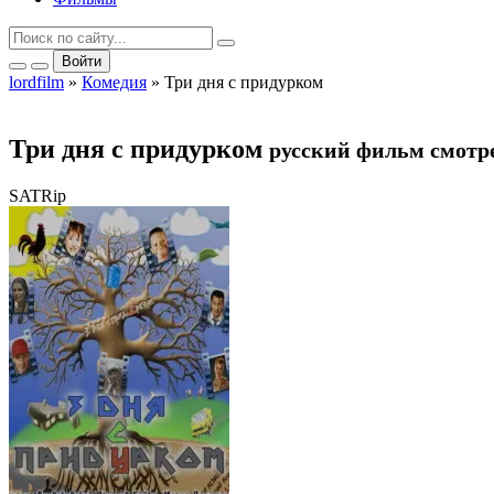
Войти
lordfilm
»
Комедия
» Три дня с придурком
Три дня с придурком
русский фильм смотр
SATRip