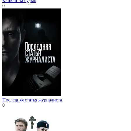
Капкан на судью
0
Последняя статья журналиста
0