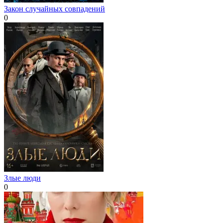
Закон случайных совпадений
0
Злые люди
0