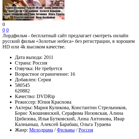
0
0
0
Лордфильм - бесплатный сайт предлагает смотреть онлайн
русский фильм «Золотые небеса» без регистрации, в хорошем
HD или 4k высоком качестве.
Дата выхода:
2011
Страна:
Россия
Озвучка:
Не требуется
Возрастное ограничение:
16
Добавлен:
Серия
580545
620882
Качество:
DVDRip
Режиссер:
Юлия Краснова
Актеры:
Мария Куликова, Константин Стрельников,
Борис Хвошнянский, Серафима Низовская, Алина
Цибизова, Илья Бутковский, Анна Антонова, Ивар
Калныньш, Алексей Барабаш, Ольга Тураева
Жанр:
Мелодрама
/
Фильмы
/
Россия