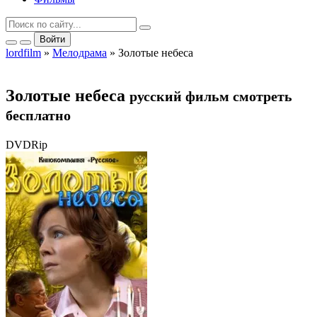
Войти
lordfilm
»
Мелодрама
» Золотые небеса
Золотые небеса
русский фильм смотреть
бесплатно
DVDRip