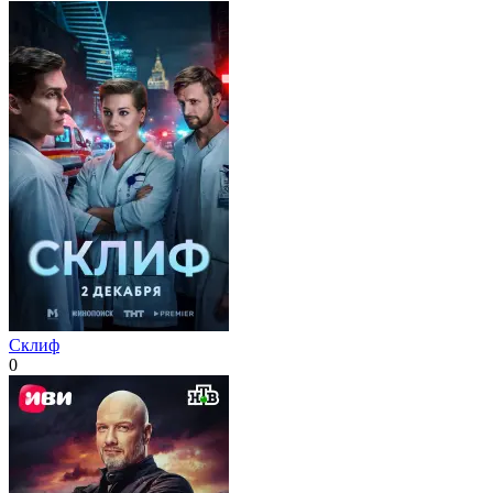
Склиф
0