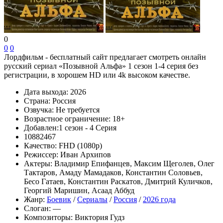
0
0
0
Лордфильм - бесплатный сайт предлагает смотреть онлайн
русский сериал «Позывной Альфа» 1 сезон 1-4 серия без
регистрации, в хорошем HD или 4k высоком качестве.
Дата выхода:
2026
Страна:
Россия
Озвучка:
Не требуется
Возрастное ограничение:
18+
Добавлен:
1 сезон - 4 Серия
10882467
Качество:
FHD (1080p)
Режиссер:
Иван Архипов
Актеры:
Владимир Епифанцев, Максим Щеголев, Олег
Тактаров, Амаду Мамадаков, Константин Соловьев,
Бесо Гатаев, Константин Раскатов, Дмитрий Куличков,
Георгий Маришин, Асаад Аббуд
Жанр:
Боевик
/
Сериалы
/
Россия
/
2026 года
Слоган:
—
Композиторы:
Виктория Гудз