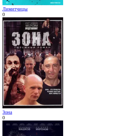
Лимитчицы
0
Зона
0