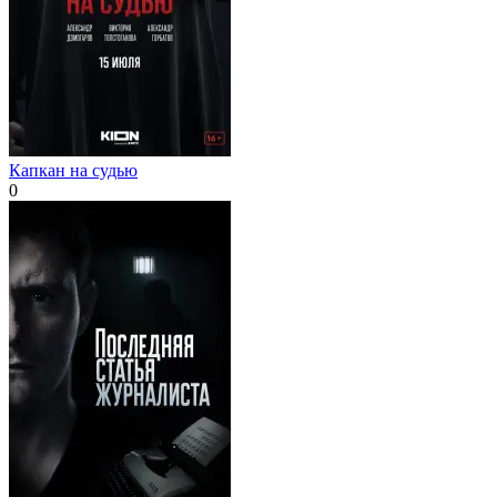
Капкан на судью
0